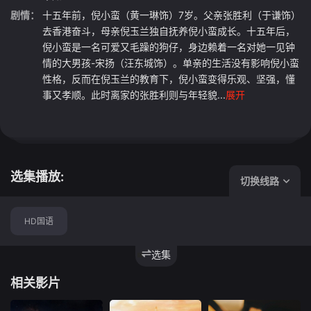
剧情：
十五年前，倪小蛮（黄一琳饰）7岁。父亲张胜利（于谦饰）
去香港奋斗，母亲倪玉兰独自抚养倪小蛮成长。十五年后，
倪小蛮是一名可爱又毛躁的狗仔，身边赖着一名对她一见钟
情的大男孩-宋扬（汪东城饰）。单亲的生活没有影响倪小蛮
性格，反而在倪玉兰的教育下，倪小蛮变得乐观、坚强，懂
事又孝顺。此时离家的张胜利则与年轻貌...
展开
选集播放:
切换线路
HD国语
选集
相关影片