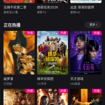
犯罪分子的激烈较
民务实”的古代贤士
威胁的双重逼迫
量，记录一线办案
形象，又挖掘其思
下，一家人必须想
无辣不欢第二季
绝密任务2026
出走 哥哥的彼界
无辣不欢第二季
绝密任务2026
出走 哥哥的彼界
人员的坚守与智
想与实践对当代的
方设法联手求生，
更新至01集
更新TC
更新HD
慧，剖析重案背后
未知
卢靖姗
明子煜
仲间由纪惠
Soul
现实意义，是兼具
打破这间禁锢生命
的人性百态与社会
刘屹宸
又吉伶音
历
的困局。
腾讯视频自制美食
警示，彰显法治力
正在热播
更多
纪录片《无辣不
首部女子反恐特战
本作的舞台是音乐
量与正义绝不缺席
欢》第二季，以&a
队电影，面对恐怖
和舞蹈融入生活的
热播
热播
热播
的坚定信念。
mp;quot;辣&amp;q
主义恶势力，“最飒
冲绳。与母亲朱
uot;为情绪钥匙，
女子反恐特战队”临
音、妹妹舞一起生
从个人感受延伸至
危受命，精英队长
活的照屋踊，憧憬
社会群像，深入探
陈梓静（于文文
舞蹈学校的丽莎，
寻这款当代&amp;q
饰）率队员金凤
开始了舞蹈生涯。
uot;情绪释放器&a
（卢靖姗 饰）、齐
朱音为了支撑家数
mp;quot;如何一辣
燕（蒋璐霞 饰）、
在酒吧工作，不擅
解千愁。本季我们
宁宝儿（屈菁菁
长与人打交道的舞
再次出发，走遍辣
饰）等全队出击，
总是在学校前专心
画梦录
绵羊侦探团
天才游戏
域多地，用火辣风
“绝密任务”限时1
地注视着哥哥的身
画梦录
绵羊侦探团
天才游戏
味串联市井日常与
影。不久，
已完结
TC中字
HD国语
代露娃
唐诗逸
休·杰克曼
彭昱畅
丁禹兮
人间温情，描摹国
热播
热播
热播
林柏叡
尼可拉斯·博朗
李蔓瑄
人豁达热烈、向阳
尼古拉斯·加利齐纳
而生的生活本色。
民国的上海滩，身
穷途末路的天才少
怀绝技的孤女画师
牧羊人乔治
年刘全龙（彭昱畅