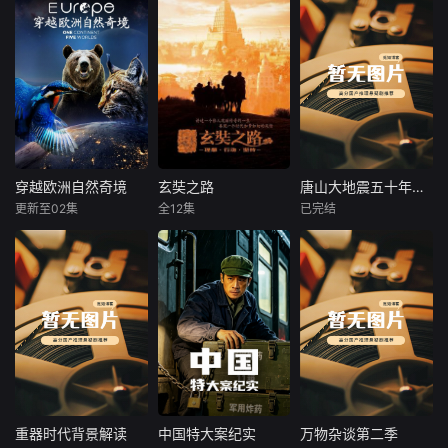
穿越欧洲自然奇境
玄奘之路
唐山大地震五十年回望
穿越欧洲自然奇境
玄奘之路
唐山大地震五十年回望
更新至02集
全12集
已完结
未知
王新源
未知
从斯瓦尔巴群岛冰
玄奘法师，可
本节目不只讲述一
封的荒原，到沐浴
谓当今中国最为著
场灾难，更追溯唐
着阳光的地中海沿
名的僧侣。但他的
山如何因煤而兴、
岸，这部野生动物
出名不是因为其上
因工业扩张成长为
纪录片深入探索了
求佛法的献身精神
重工业城市，又如
欧洲最重要迷人的
以及莫测的修为，
何在大地震后完成
栖息地，并邂逅了
而是源于那部声名
重建。通过史料梳
最非凡的野生居
远播的古典名著
理、地图解析、专
民。蓝鲸、北极熊
《西游记》。可是
业案例与AI场景复
与翱翔天际的金雕
在《西游记》中，
原，串联城市发
重器时代背景解读
中国特大案纪实
万物杂谈第二季
重器时代背景解读
中国特大案纪实
万物杂谈第二季