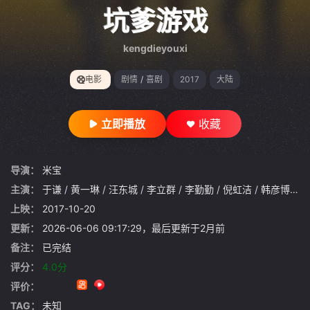
gt 0"}
坑爹游戏
kengdieyouxi
电影
剧情
/
喜剧
2017
大陆
立即播放
收藏
导演：
米宝
主演：
于谦
/
黄一琳
/
汪东城
/
李立群
/
李勤勤
/
倪虹洁
/
韩彦博
/
傅
上映：
2017-10-20
更新：
2026-06-06 09:17:29，最后更新于2月前
备注：
已完结
评分：
4.0分
评价：
TAG：
未知