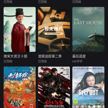
领衔登场，珍稀罕
三藏法师玄奘却被
展、地震认知、建
已完结
已完结
已完结
未知
未知
未知
见的波斯豹等珍稀
塑造成一个内心左
筑安全、灾难救援
物种的身影也惊艳
右摇摆，时
和重建规划，呈现
本付费节目非正
本片聚焦国内多起
以“关注民生，服务
亮相。全片满载震
唐山从崛起、受创
片，本节目将以电
轰动一时的重特大
百姓”为宗旨，以百
撼壮观的影像画
到重生的完整历
视剧《重器》的剧
刑事案件，深度还
姓的眼睛看百姓。
面，记录了多项科
程。
情为叙事锚点，遵
原武汉“12·1”特大
打开万千世界，体
学界首次发现的动
循中国司法建设的
爆炸案、石家庄“3·
验包罗万象的奇
物行为，堪称有史
历史脉络，串联中
16”爆炸案的案发始
闻。
以来制作规模最宏
国刑事法治从无到
末与真相调查，全
大的野生动物纪录
有、从粗疏到精细
程追踪“6·28”军用
片之一。
的完整演进历程，
炸药被盗案、郑州
诠释剧名重器的双
“12·9”银行大劫案
南宋大贤王十朋
诡案追踪第二季
最后孤屋
南宋大贤王十朋
诡案追踪第二季
最后孤屋
重内涵，既是制度
的缜密侦缉与凶犯
已完结
已完结
HD中字
未知
未知
格蕾塔·李
层面的法治国之重
落网过程。从触目
瓦格纳·马拉
器，也是一代法律
惊心的现场勘查，
聚焦南宋“状元贤
网罗国内外离奇案
西德·爱德华兹
人以信仰浇筑的职
到抽丝剥茧的线索
守”王十朋，以人物
件，奇闻趣事，跟
业重器。
摸排，从跨区域的
生平为轴、精神内
沟长一起探寻真
一个普通的一
缜密布控，到法网
核为魂，串联其求
相，读懂人心！
家四口突遭诡异变
恢恢的最终收网，
学、治家、从政、
故，被困在自家房
影片以真实的案件
交友、寄情山水的
屋中超过1000天无
卷宗、详实的侦办
完整人生，既还原
法出门。在资源消
细节，再现警方与
一位“清廉刚直、勤
耗殆尽与未知神秘