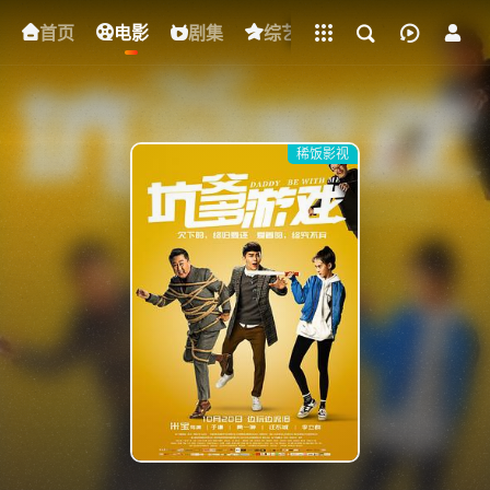
立即登录
首页
电影
下载客户端
剧集
综艺
动漫
短剧
稀饭影视
{if condition="$obj.vod_points