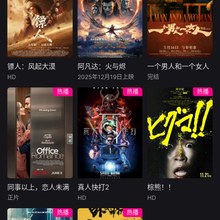
许雁真，意外与身
（休·杰克曼饰）最
饰），被偏执富家
陷危局的融汇银行
爱给羊群读侦探小
公子陈伦（丁禹兮
总账姜心羽产生交
说，没想到自己有
饰）选中，被迫踏
集。姜心羽遭人陷
一天会离奇死亡。
入一场为他量身打
害，只得与许雁真
他留下的3000万
造的“换命游戏”。
结盟，彼时银行欲
巨额遗产，让每个
豪华别墅、名车名
将国宝名画低价卖
人貌似都有犯罪动
表、神秘女友全部
镖人：风起大漠
阿凡达：火与烬
一个男人和一个女人
镖人：风起大漠
阿凡达：火与烬
一个男人和一个女人
给外国人，许雁真
机。警察毫无头绪
备齐，在陈伦的精
HD
2025年12月19日上映
完结
吴京
谢霆锋
萨姆·沃辛顿
黄渤
倪妮
凭借自身精湛画技
之时，羊群们决定
心打造下，刘全龙
热播
热播
热播
于适
佐伊·索尔达娜
周汉宁
仿造名画、偷天换
“不务正业”迈出牧
瞬间拥有顶配人
西格妮·韦弗
日。几经波折，两
场，追查牧羊人“躺
生。
大漠之上，镖人、
男人（黄渤
人联手在各方势力
平
官府、西域五大家
影片聚焦杰克·萨利
饰）和女人（倪妮
的夹缝间巧妙周
族等多方势力盘根
与奈蒂莉一家的命
饰）飞机同时落
旋，共历险阻，破
错节、暗潮涌动。
运起伏，在前作的
地，入住同一家酒
解重重困境。
“天字第二号逃犯”
情感余波之上，深
店，成为一墙之隔
刀马接下特殊押镖
刻描绘一个家族在
的邻居。不够隔音
任务，和同伴一起
战火中如何成长、
的房间暴露了男人
从西域护镖远赴长
并共同守护血脉相
和女人因生活暂停
安。不料，他们的
连的情感纽带的历
陷入的困境，健
同事以上，恋人未满
真人快打2
棕熊！！
同事以上，恋人未满
真人快打2
棕熊！！
护送对象竟是“天字
程，从而将故事推
康、家庭、婚姻、
正片
HD
HD
詹妮弗·洛佩兹
卡尔·厄本
铃木福
第一号逃犯”知世
向更具张力的全新
经济......成年人的生
热播
热播
布雷特·戈德斯坦
阿德莱恩·鲁道夫
郎……天下熙熙皆
维度。此外，潘多
活里从来没有“容
暂无内容