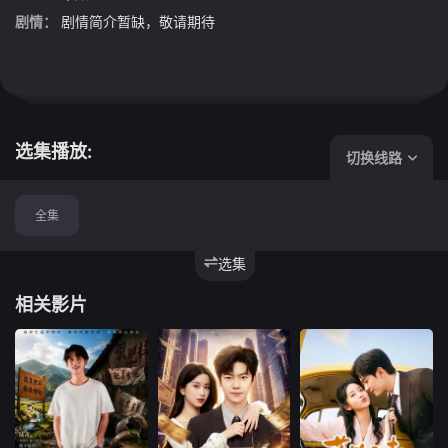
剧情：
剧情简介暂缺，敬请期待
选集播放:
切换线路
全集
选集
相关影片