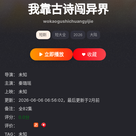
gt 0"}
我靠古诗闯异界
wokaogushichuangyijie
短剧
短大全
2026
大陆
立即播放
收藏
导演：
未知
主演：
秦璐瑶
上映：
未知
更新：
2026-06-06 06:56:02，最后更新于2月前
备注：
全82集
评分：
0.0分
评价：
TAG：
未知