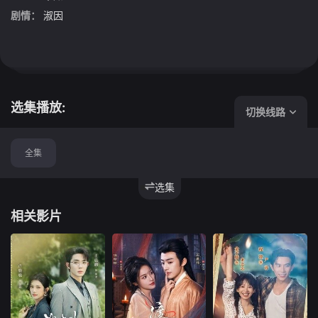
剧情：
淑因
选集播放:
切换线路
全集
选集
相关影片