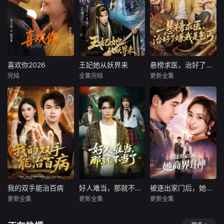
喜欢你2026
王妃她从妖界来
悬榜求医，治好了嫌我是乞丐
喜欢你2026
王妃她从妖界来
悬榜求医，治好了嫌我是乞丐
完结
全集完结
更新全集
未知
常喆宽
阿依夏
师彬＆李婷
暂无剧情介绍
暂无简介
暂无内容
我的双手能治百病
好人难当，那就不当了
被逐出家门后，她商界封神
我的双手能治百病
好人难当，那就不当了
被逐出家门后，她商界封神
更新全集
更新全集
更新全集
胡文飞＆朱梦茹
亦＆常珂欣
陈梦希＆傅邦奇
暂无内容
暂无内容
暂无内容