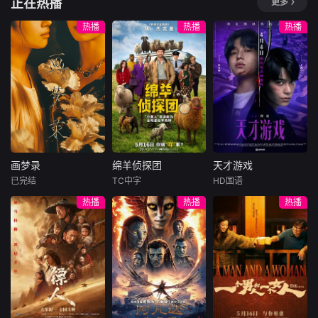
正在热播
更多
热播
热播
热播
画梦录
绵羊侦探团
天才游戏
画梦录
绵羊侦探团
天才游戏
已完结
TC中字
HD国语
代露娃
唐诗逸
休·杰克曼
彭昱畅
丁禹兮
热播
热播
热播
林柏叡
尼可拉斯·博朗
李蔓瑄
尼古拉斯·加利齐纳
民国的上海滩，身
穷途末路的天才少
怀绝技的孤女画师
牧羊人乔治
年刘全龙（彭昱畅
许雁真，意外与身
（休·杰克曼饰）最
饰），被偏执富家
陷危局的融汇银行
爱给羊群读侦探小
公子陈伦（丁禹兮
总账姜心羽产生交
说，没想到自己有
饰）选中，被迫踏
集。姜心羽遭人陷
一天会离奇死亡。
入一场为他量身打
害，只得与许雁真
他留下的3000万
造的“换命游戏”。