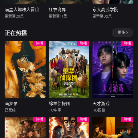
生态的意识，尽情
领学习者探索历史
讲2000单词，助
愈感与动画角色的
感受蓝色海洋独有
的奇妙之处，挖掘
力学生锻炼英语听
代入感，精准命中
喵星人趣味大冒险
红衣诡异
东大高武学院
喵星人趣味大冒险
红衣诡异
东大高武学院
的魅力。
鲜为人知的历史细
说读写能力，追求
低龄儿童审美偏
更新至29集
更新至11集
更新至02集
未知
未知
内详
节，以轻松有趣的
初中生英语水平。
好，自带强点击吸
方式增长历史知
作为世界经典教
引力。采用单集一
没有复杂剧情，只
少年的妹妹被人害
灵气复苏的都
正在热播
更多
识，激发对历史的
材，其由浅入深、
故事的单元剧结
有明亮治愈的卡通
死，他为了给妹妹
市，妖魔入侵威胁
兴趣。
逐步升级。课程亮
构，内容覆盖家庭
画面、简单欢乐的
报仇，竟化身最强
来袭，天生废灵根
热播
热播
热播
点突出，便于反复
烘焙、超市购物、
猫咪日常。
红衣诡异
的少年秦雨体内意
学习，内容干货满
温泉放松、溪边露
外觉醒神力，被选
满，且外研社出
营、乡村撒欢、公
中成为神秘至强功
版，更贴合中国孩
益环保等多元生活
法万物生的传承
子，是提升英语能
化场景；既有“做蛋
人。秦雨加入东大
力的优质选择。
糕翻车”的轻松搞笑
高武学院后逐渐结
桥段，也有“体谅妈
识侠肝义胆的一群
妈辛劳主动分担”的
伙伴，一起修炼成
温情时刻，同时贯
长，共同守护校园
穿小狗从贪玩到懂
画梦录
绵羊侦探团
天才游戏
和人族星球
画梦录
绵羊侦探团
天才游戏
事的成长主线，整
已完结
TC中字
HD国语
体画面色调柔和温
代露娃
唐诗逸
休·杰克曼
彭昱畅
丁禹兮
热播
热播
热播
暖，田野、溪流、
林柏叡
尼可拉斯·博朗
李蔓瑄
星空、温泉等场景
尼古拉斯·加利齐纳
民国的上海滩，身
穷途末路的天才少
氛围感十足，叙事
怀绝技的孤女画师
牧羊人乔治
年刘全龙（彭昱畅