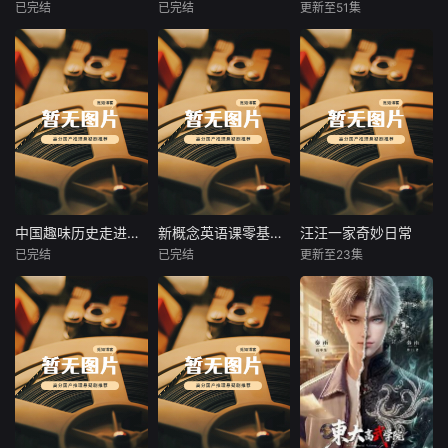
向日葵到欢乐马戏
态度和行为达到共
升口语表达能力。
已完结
已完结
更新至51集
未知
未知
未知
团，有趣主题包罗
鸣。
对话中涵盖1000
万象。孩子亲手调
生活常用单词，自
课程深挖日常育儿
带领孩子们探索神
揭秘34个省份顶尖
配色彩、塑造立体
然融入，便于理解
痛点，涵盖情绪管
秘又奇妙的海洋世
博物馆的52件国家
造型，在玩耍中锻
记忆，有效扩充词
理、平等沟通、共
界，让我们一同认
宝藏，串联20个历
炼小手灵活度，认
汇量，是英语作文
情陪伴、矛盾化
识形形色色的海洋
史时期，讲述国宝
识情绪、感知艺
素材积累的宝库，
解、正向引导五大
生物，了解它们的
背后的中国故事。
术、读懂故事，用
无论是想提升日常
核心内容，摒弃打
外形特征与生活习
课程采用博物馆实
黏土打造一个个鲜
交流能力，还是为
骂式、说教式育儿
性；探寻海底地
景拍摄与趣味动画
活可爱的小世界，
英语考试做准备，
方式，拆解不同年
形、海洋气候等趣
结合的形式，以生
在轻松治愈的手工
这门课程都能满足
龄段孩子心理特
味知识，揭开大海
活化场景和语言进
时光里，种下热爱
需求，引领学习者
点，帮家长读懂孩
藏着的无数秘密。
行场景化解读。让
中国趣味历史走进千年前的人间烟火
新概念英语课零基础入门精讲2000单词
汪汪一家奇妙日常
中国趣味历史走进千年前的人间烟火
新概念英语课零基础入门精讲2000单词
汪汪一家奇妙日常
创作的小小种子。
轻松掌握英语情景
子行为背后的需
课堂内容浅显易
孩子足不出户博览
已完结
已完结
更新至23集
对话技巧。
未知
未知
未知
求。助力家长成为
懂、画面鲜活，告
镇国之宝，在了解
温和通透、懂孩
别枯燥讲解，让孩
文物之美同时，学
课程涵盖丰富有趣
《新概念英语课》
《汪汪一家奇妙日
子、会引导的智慧
子跟着浪花一步步
习历史文化，培养
的历史话题，如古
是一门极具价值的
常》以形象软萌的
父母，建立松弛温
解锁海洋奥秘。在
对历史的兴趣。
人结婚选在黄昏的
英语学习课程，依
比熊妈妈、两只性
暖的亲子关系，滋
轻松的观看与学习
缘由、古代霸主被
托30年经典教材
格鲜活的小狗为核
养孩子内心安全
中，拓宽眼界、增
活活饿死的故事、
《新概念英语》打
心主角，全程拟人
感，培养自信懂
长见识，培养探索
古人身高、传统节
造。由高途课堂主
化演绎日常，穿搭
事、愿意倾听父母
自然的好奇心，树
日渊源等。通过生
讲领读，适合零基
精致、神态生动，
的优质孩子。
立保护海洋、爱护
动讲解，课程将带
础入门者。课程精
兼具萌宠内容的治