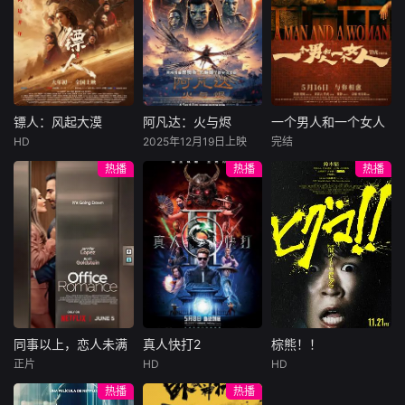
节奏舒缓松弛，既
许雁真，意外与身
（休·杰克曼饰）最
饰），被偏执富家
可作为幼儿
陷危局的融汇银行
爱给羊群读侦探小
公子陈伦（丁禹兮
总账姜心羽产生交
说，没想到自己有
饰）选中，被迫踏
集。姜心羽遭人陷
一天会离奇死亡。
入一场为他量身打
害，只得与许雁真
他留下的3000万
造的“换命游戏”。
结盟，彼时银行欲
巨额遗产，让每个
豪华别墅、名车名
将国宝名画低价卖
人貌似都有犯罪动
表、神秘女友全部
镖人：风起大漠
阿凡达：火与烬
一个男人和一个女人
镖人：风起大漠
阿凡达：火与烬
一个男人和一个女人
给外国人，许雁真
机。警察毫无头绪
备齐，在陈伦的精
HD
2025年12月19日上映
完结
吴京
谢霆锋
萨姆·沃辛顿
黄渤
倪妮
凭借自身精湛画技
之时，羊群们决定
心打造下，刘全龙
热播
热播
热播
于适
佐伊·索尔达娜
周汉宁
仿造名画、偷天换
“不务正业”迈出牧
瞬间拥有顶配人
西格妮·韦弗
日。几经波折，两
场，追查牧羊人“躺
生。
大漠之上，镖人、
男人（黄渤
人联手在各方势力
平
官府、西域五大家
影片聚焦杰克·萨利
饰）和女人（倪妮
的夹缝间巧妙周
族等多方势力盘根
与奈蒂莉一家的命
饰）飞机同时落
旋，共历险阻，破
错节、暗潮涌动。
运起伏，在前作的
地，入住同一家酒
解重重困境。
“天字第二号逃犯”
情感余波之上，深
店，成为一墙之隔
刀马接下特殊押镖
刻描绘一个家族在
的邻居。不够隔音
任务，和同伴一起
战火中如何成长、
的房间暴露了男人
从西域护镖远赴长
并共同守护血脉相
和女人因生活暂停
安。不料，他们的
连的情感纽带的历
陷入的困境，健
同事以上，恋人未满
真人快打2
棕熊！！
同事以上，恋人未满
真人快打2
棕熊！！
护送对象竟是“天字
程，从而将故事推
康、家庭、婚姻、
正片
HD
HD
詹妮弗·洛佩兹
卡尔·厄本
铃木福
第一号逃犯”知世
向更具张力的全新
经济......成年人的生
热播
热播
布雷特·戈德斯坦
阿德莱恩·鲁道夫
郎……天下熙熙皆
维度。此外，潘多
活里从来没有“容
暂无内容