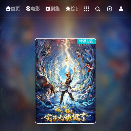
立即登录
首页
电影
下载客户端
剧集
综艺
动漫
短剧
稀饭影视
{if condition="$obj.vod_points