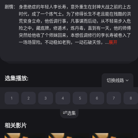
剧情：
身患绝症的年轻人李长寿，意外重生在封神大战之前的上古
时代，成了一个炼气士。为了修得长生不老且能在残酷的洪
荒安身立命，他低调行事，凡事谋而后动，从不轻易步入危
险之中，藏底牌，修遁术，炼丹毒，直到有一天，他的师傅
突然给他收了个师妹回来，本想低调修行的李长寿被卷入了
一场场冒险。不动稳如老狗，一动石破天惊，...
展开
选集播放:
切换线路
1
2
3
4
5
6
7
8
选集
相关影片