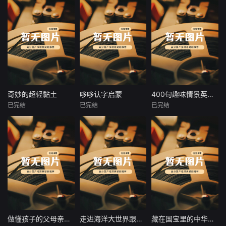
奇妙的超轻黏土
哆哆认字启蒙
400句趣味情景英语对话
奇妙的超轻黏土
哆哆认字启蒙
400句趣味情景英语对话
已完结
已完结
已完结
未知
未知
未知
软软糯糯的超轻黏
课程视频内容源于
专为英语学习者打
土，藏着小朋友无
儿童生活经验，打
造的课程，课程以
限的小幻想！《奇
破了儿童汉字启蒙
精彩视频的形式呈
妙的超轻黏土》创
的心理戒备。随着
现，生动且实用。
意手工课，把海
儿童生活经验的积
包含400句贴近生
洋、太空、童话、
累和年龄的增长，
活的英语情景对
名画、美食、小动
不断扩大认字量，
话，覆盖购物、社
物全部捏进掌心。
不断提升随文阅读
交、旅游等多元场
从可爱毛毛虫到浪
的深度，努力与儿
景，让学习者置身
漫小王子，从梵高
童的认知、情感、
真实语境，迅速提
做懂孩子的父母亲子相处实战课
走进海洋大世界跟着浪花学知识
藏在国宝里的中华故事
做懂孩子的父母亲子相处实战课
走进海洋大世界跟着浪花学知识
藏在国宝里的中华故事