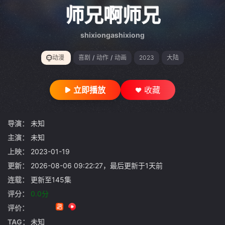
gt 0"}
师兄啊师兄
shixiongashixiong
动漫
喜剧
/
动作
/
动画
2023
大陆
立即播放
收藏
导演：
未知
主演：
未知
上映：
2023-01-19
更新：
2026-08-06 09:22:27，最后更新于1天前
连载：
更新至145集
评分：
0.0分
评价：
TAG：
未知