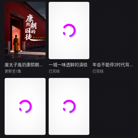
原创大赛终极一
见的波斯豹等珍稀
席。更有舌尖上的
拉迪卡·艾普特
战，看废柴二代如
物种的身影也惊艳
非遗传承，
人间至味是清欢，
本片深入探索智人
何洗白，草
亮相。全片满载震
当宵夜不仅是宵
的悠久历史——揭
印度影片《调音
撼壮观的影像画
夜，节目着眼于“人
示人类如何成为地
师》改编自2010年
面，记录了多项科
与食物”的关系，以
球上最强大的动
的同名法国高分悬
学界首次发现的动
美食为切口，看一
物。大约30万年
疑短片。故事讲述
物行为，堪称有史
场美食的味觉复
前，智人出现在非
了一直假装盲人的
以来制作规模最宏
兴，来听食客故事
洲。如今，他们是
钢琴调音师阿卡
大的野生动物纪录
里的百态人生，我
这个星球上仅存的
什，在意外成为一
片之一。
在宵夜里等你，一
人类物种。这一切
起凶杀案的唯一“目
起看生活万岁！
是如何发生的？这
击证人”后，所遭遇
废太子胤礽康熙朝的囚徒
一城一味透鲜的滇桂
年会不能停2时代背景解读
废太子胤礽康熙朝的囚徒
一城一味透鲜的滇桂
年会不能停2时代背景解读
部纪录片利用最新
的种种出其不意的
更新至1集
已完结
已完结
未知
未知
未知
的DNA测序技术、
经历。影片故事波
化石证据
折惊奇，反转不
一场长达四十年的
本季节目以“六城寻
节目以《年会不能
断，是2018年度IM
“权力PUA”与一个
鲜之旅”为主线，摒
停2！》的职场故
Db评分最高的印度
灵魂的扭曲与崩
弃走马观花式的探
事为切口，聚焦升
影片。
溃。
店介绍，深度聚焦
职、绩效、规则、
“家乡鲜味”，着力
人际协作与劳动回
挖掘滇桂美食背后
报五大议题，用轻
的乡土情怀与人文
松幽默的表达拆解
匠心。节目从食
大公司内部的权力
材、手艺、人情三
分配、评价机制和