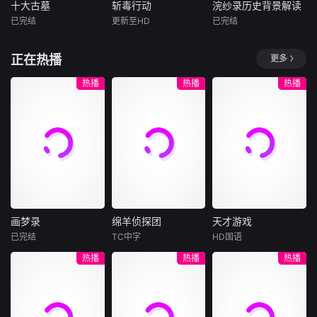
重维度切入，回归
生存逻辑。内容既
十大古墓
斩毒行动
浣纱录历史背景解读
十大古墓
斩毒行动
浣纱录历史背景解读
山野本真与市井生
保留剧情的喜剧张
已完结
更新至HD
已完结
未知
石兆琪
于荣光
未知
活，记录西南大地
力，也延伸到现实
姜超
自然馈赠的原生鲜
职场中的普遍焦
深埋地下的古墓，
本付费节目非正
正在热播
更多
味。镜头以灶台为
虑，让观众在共鸣
是历史封存的密
于荣光石兆琪对决
片，以赘婿接业、
舞台，聚焦一代代
与会心一笑中，看
码；层层叠叠的谜
香云纱工艺、贡品
热播
热播
热播
本土守味匠人。他
懂制度如何影响个
团，藏着岁月掩埋
争夺、皇帝微服与
们恪守百年古法、
人选择，并获得更
的真相。纪录片
女性掌业五条线
严守食材本心，对
清醒、更实用的职
《十大古墓》聚焦
索，讲解岭南丝织
抗工业化速成模
场判断。
多座极具传奇色彩
业、古代赘婿制
式；同时与时俱
的古代墓葬，跟随
度、服饰政治和藩
进、大胆创新，在
考古队的脚步，穿
王叛乱。课程重点
守正与出新之间延
越千年时光，探寻
呈现“三蒸九煮十八
续老味道的生命
尘封的文明印记。
晒”等非遗技艺，说
力。每一道名菜不
从暗藏玄机的陵寝
明香云纱为何被称
仅是地域饮食符
画梦录
绵羊侦探团
天才游戏
构造，到价值连城
为“软黄金”，又如
画梦录
绵羊侦探团
天才游戏
号，更承载着家族
的出土文物，从扑
何进入贡品与商业
已完结
TC中字
HD国语
传承与城市性格。
代露娃
唐诗逸
休·杰克曼
彭昱畅
丁禹兮
朔迷离的墓主身
竞争。通过李云
热播
热播
热播
节目以食化人、以
林柏叡
尼可拉斯·博朗
李蔓瑄
份，到鲜为人知的
河、周星鱼等人
味传情，用平凡手
尼古拉斯·加利齐纳
历史秘闻，影片以
物，观众能理解传
民国的上海滩，身
穷途末路的天才少
艺人的坚守故事诠
严谨的视角抽丝剥
统家业、宫廷权力
怀绝技的孤女画师
牧羊人乔治
年刘全龙（彭昱畅
释精益求精的工匠
茧，在发掘与考证
与女性经营能力之
许雁真，意外与身
（休·杰克曼饰）最
饰），被偏执富家
精神，用人间烟火