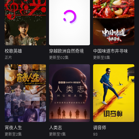
校歌英雄
穿越欧洲自然奇境
中国味道市井寻味
校歌英雄
穿越欧洲自然奇境
中国味道市井寻味
正片
更新至02集
更新至5集
彭思嘉
徐畅
未知
未知
黄黎
从斯瓦尔巴群岛冰
《中国味道·市井寻
叛逆富二代叛逆为
封的荒原，到沐浴
味》走遍大江南
躲爹妈安排，偷报
着阳光的地中海沿
北，聚焦十组最接
音乐专业，开学撩
岸，这部野生动物
地气的美食图景：
学姐，为校花与校
纪录片深入探索了
从一锅乱炖的豪
草开战，背后搞小
欧洲最重要迷人的
迈，到明火直烤的
动作坑对手又坑队
栖息地，并邂逅了
奔放；从辣度爆表
友；寒门工科妹靠
最非凡的野生居
的酣畅，到反差之
兼职偷师学音乐，
民。蓝鲸、北极熊
味的惊喜；从时令
一边端盘子一边写
与翱翔天际的金雕
山野的鲜灵，到下
宵夜人生
人类志
调音师
宵夜人生
人类志
调音师
歌逆袭。校园歌曲
领衔登场，珍稀罕
水全物的逆袭与入
更新至2集
更新至1集
93
未知
未知
阿尤斯曼·库拉纳
塔布