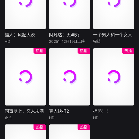
中，揭开古墓背后
间的复杂关系。
陷危局的融汇银行
爱给羊群读侦探小
公子陈伦（丁禹兮
串
的传奇故事，让沉
总账姜心羽产生交
说，没想到自己有
饰）选中，被迫踏
睡的历史重见天
集。姜心羽遭人陷
一天会离奇死亡。
入一场为他量身打
日。
害，只得与许雁真
他留下的3000万
造的“换命游戏”。
结盟，彼时银行欲
巨额遗产，让每个
豪华别墅、名车名
将国宝名画低价卖
人貌似都有犯罪动
表、神秘女友全部
镖人：风起大漠
阿凡达：火与烬
一个男人和一个女人
镖人：风起大漠
阿凡达：火与烬
一个男人和一个女人
给外国人，许雁真
机。警察毫无头绪
备齐，在陈伦的精
HD
2025年12月19日上映
完结
吴京
谢霆锋
萨姆·沃辛顿
黄渤
倪妮
凭借自身精湛画技
之时，羊群们决定
心打造下，刘全龙
热播
热播
热播
于适
佐伊·索尔达娜
周汉宁
仿造名画、偷天换
“不务正业”迈出牧
瞬间拥有顶配人
西格妮·韦弗
日。几经波折，两
场，追查牧羊人“躺
生。
大漠之上，镖人、
男人（黄渤
人联手在各方势力
平
官府、西域五大家
影片聚焦杰克·萨利
饰）和女人（倪妮
的夹缝间巧妙周
族等多方势力盘根
与奈蒂莉一家的命
饰）飞机同时落
旋，共历险阻，破
错节、暗潮涌动。
运起伏，在前作的
地，入住同一家酒
解重重困境。
“天字第二号逃犯”
情感余波之上，深
店，成为一墙之隔
刀马接下特殊押镖
刻描绘一个家族在
的邻居。不够隔音
任务，和同伴一起
战火中如何成长、
的房间暴露了男人
从西域护镖远赴长
并共同守护血脉相
和女人因生活暂停
安。不料，他们的
连的情感纽带的历
陷入的困境，健
同事以上，恋人未满
真人快打2
棕熊！！
同事以上，恋人未满
真人快打2
棕熊！！
护送对象竟是“天字
程，从而将故事推
康、家庭、婚姻、
正片
HD
HD
詹妮弗·洛佩兹
卡尔·厄本
铃木福
第一号逃犯”知世
向更具张力的全新
经济......成年人的生
热播
热播
布雷特·戈德斯坦
阿德莱恩·鲁道夫
郎……天下熙熙皆
维度。此外，潘多
活里从来没有“容
暂无内容
贝蒂·吉尔平
杰西卡·麦克娜美
为利来，各方势力
拉的全新领域也即
易”