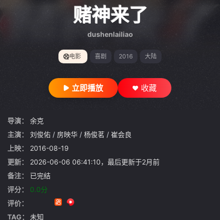
gt 0"}
赌神来了
dushenlailiao
电影
喜剧
2016
大陆
立即播放
收藏
导演：
余克
主演：
刘俊佑
/
房映华
/
杨俊茗
/
崔会良
上映：
2016-08-19
更新：
2026-06-06 06:41:10，最后更新于2月前
备注：
已完结
评分：
0.0分
评价：
TAG：
未知