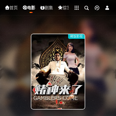
立即登录
首页
电影
下载客户端
剧集
综艺
动漫
短剧
稀饭影视
{if condition="$obj.vod_points